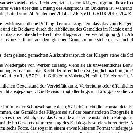
gesetz zustehendes Recht verletzt hat, dem Kläger aufgrund dieser Rec
ldbarer Weise über den Umfang des Anspruchs im Unklaren ist, während
ild; Urteil vom 24. September 2014 - I ZR 35/11, GRUR 2015, 264 Rn.
die revisionsrechtliche Prüfung davon auszugehen, dass das vom Kläge
 und die Beklagte durch die Abbildung des Gemäldes im Katalog und au
 in das ausschließliche Recht des Klägers zur Vervielfältigung (§ 15 
onsinstanz ist ferner aus dem gleichen Grund zu unterstellen, dass auc
hts, dem geltend gemachten Auskunftsanspruch des Klägers stehe die S
iche Wiedergabe von Werken zulässig, wenn sie als unwesentliches Beiw
immung erfasst auch das Recht der öffentlichen Zugänglichmachung i
hG, 4. Aufl., § 57 Rn. 1; Grübler in Möhring/Nicolini, Urheberrecht, 3
lichen Gegenstand der Vervielfältigung, Verbreitung oder öffentlichen
richt ausgegangen. Die Revision rügt allerdings mit Erfolg, dass die
 Prüfung der Schutzschranke des § 57 UrhG nicht die beanstandete Foto
genommen, das Gemälde des Klägers sei auf der beanstandeten Fotograf
i es unerheblich, dass das Gemälde auf der beanstandeten Fotografie, 
Gemälde im Gesamtzusammenhang des Katalogs besonders hervortrete. Auc
amt sechs Fotos, das sogar in einem etwas kleineren Format wiedergege