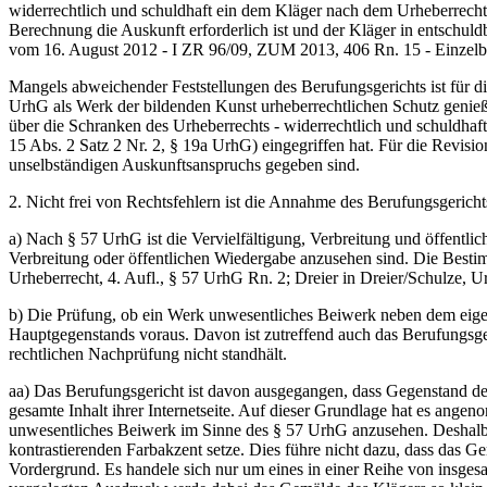
widerrechtlich und schuldhaft ein dem Kläger nach dem Urheberrechts
Berechnung die Auskunft erforderlich ist und der Kläger in entschu
vom 16. August 2012 - I ZR 96/09, ZUM 2013, 406 Rn. 15 - Einzelb
Mangels abweichender Feststellungen des Berufungsgerichts ist für 
UrhG als Werk der bildenden Kunst urheberrechtlichen Schutz genießt
über die Schranken des Urheberrechts - widerrechtlich und schuldhaft
15 Abs. 2 Satz 2 Nr. 2, § 19a UrhG) eingegriffen hat. Für die Revisi
unselbständigen Auskunftsanspruchs gegeben sind.
2. Nicht frei von Rechtsfehlern ist die Annahme des Berufungsgeric
a) Nach § 57 UrhG ist die Vervielfältigung, Verbreitung und öffentl
Verbreitung oder öffentlichen Wiedergabe anzusehen sind. Die Best
Urheberrecht, 4. Aufl., § 57 UrhG Rn. 2; Dreier in Dreier/Schulze, Ur
b) Die Prüfung, ob ein Werk unwesentliches Beiwerk neben dem eigent
Hauptgegenstands voraus. Davon ist zutreffend auch das Berufungsge
rechtlichen Nachprüfung nicht standhält.
aa) Das Berufungsgericht ist davon ausgegangen, dass Gegenstand der
gesamte Inhalt ihrer Internetseite. Auf dieser Grundlage hat es an
unwesentliches Beiwerk im Sinne des § 57 UrhG anzusehen. Deshalb se
kontrastierenden Farbakzent setze. Dies führe nicht dazu, dass das 
Vordergrund. Es handele sich nur um eines in einer Reihe von insges