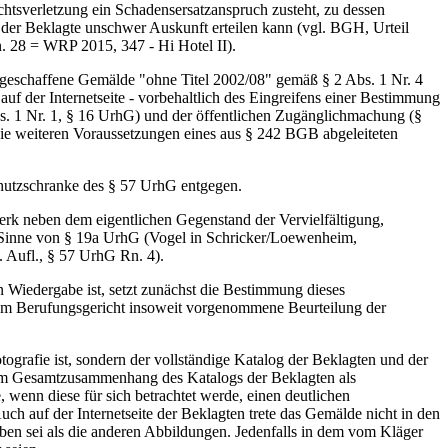
htsverletzung ein Schadensersatzanspruch zusteht, zu dessen
 der Beklagte unschwer Auskunft erteilen kann (vgl. BGH, Urteil
 28 = WRP 2015, 347 - Hi Hotel II).
r geschaffene Gemälde "ohne Titel 2002/08" gemäß § 2 Abs. 1 Nr. 4
f der Internetseite - vorbehaltlich des Eingreifens einer Bestimmung
Abs. 1 Nr. 1, § 16 UrhG) und der öffentlichen Zugänglichmachung (§
h die weiteren Voraussetzungen eines aus § 242 BGB abgeleiteten
chutzschranke des § 57 UrhG entgegen.
erk neben dem eigentlichen Gegenstand der Vervielfältigung,
m Sinne von § 19a UrhG (Vogel in Schricker/Loewenheim,
. Aufl., § 57 UrhG Rn. 4).
 Wiedergabe ist, setzt zunächst die Bestimmung dieses
 vom Berufungsgericht insoweit vorgenommene Beurteilung der
grafie ist, sondern der vollständige Katalog der Beklagten und der
ie im Gesamtzusammenhang des Katalogs der Beklagten als
wenn diese für sich betrachtet werde, einen deutlichen
h auf der Internetseite der Beklagten trete das Gemälde nicht in den
ben sei als die anderen Abbildungen. Jedenfalls in dem vom Kläger