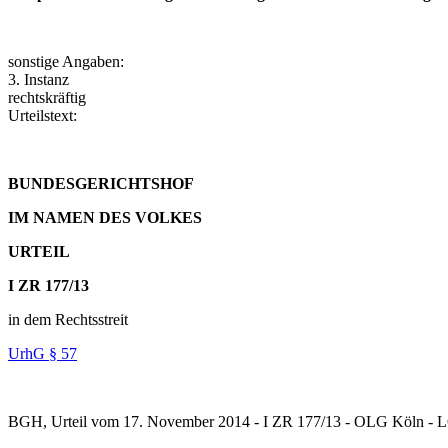
sonstige Angaben:
3. Instanz
rechtskräftig
Urteilstext:
BUNDESGERICHTSHOF
IM NAMEN DES VOLKES
URTEIL
I ZR 177/13
in dem Rechtsstreit
UrhG § 57
Möbelkat
BGH, Urteil vom 17. November 2014 - I ZR 177/13 - OLG Köln - 