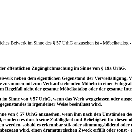
iches Beiwerk im Sinne des § 57 UrhG anzusehen ist - Möbelkatalog -
 der öffentlichen Zugänglichmachung im Sinne von § 19a UrhG.
werk neben dem eigentlichen Gegenstand der Vervielfältigung, Ver
zusammen mit zum Verkauf stehenden Möbeln in einer Fotografie 
 im Regelfall nicht der gesamte Möbelkatalog oder der gesamte Inte
h im Sinne von § 57 UrhG, wenn das Werk weggelassen oder ausge
egenstandes in irgendeiner Weise beeinflusst wird.
inne von § 57 UrhG anzusehen, wenn ihm nach den Umständen des Ei
sondern es durch seine Zufälligkeit und Beliebigkeit für diesen 
 werden, sobald es erkennbar stil- oder stimmungsbildend oder 
zogen wird, einen dramaturgischen Zweck erfüllt oder sonst - etw