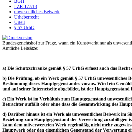
BGH
I ZR 177/13
unwesentliches Beiwerk
Urheberrecht
Urteil
§ 57 UrhG
Bundesgerichtshof zur Frage, wann ein Kunstwerkt nur als unwesentl
Amtliche Leitsätze:
a) Die Schutzschranke gemäß § 57 UrhG erfasst auch das Recht
b) Die Prüfung, ob ein Werk gemäß § 57 UrhG unwesentliches Bei
Bestimmung dieses Hauptgegenstandes voraus. Wird ein Gemälde 
und auf seiner Internetseite abgebildet, ist der Hauptgegenstand
c) Ein Werk ist im Verhältnis zum Hauptgegenstand unwesentlic
Betrachter auffällt oder ohne dass die Gesamtwirkung des Hauptg
d) Darüber hinaus ist ein Werk als unwesentliches Beiwerk im S
Beziehung zum Hauptgegenstand der Verwertung zuzubilligen ist, 
kann dem mitverwerteten Werk regelmäßig nicht mehr zugewiesen
Hauptwerk oder den eigentlichen Gegenstand der Verwertung einbe