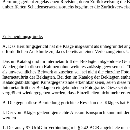
Berufungsgericht zugelassenen Revision, deren Zurückweisung die Bek
unbezifferten Schadensersatzanspruchs begehrt er die Zurückverweis
Entscheidungsgründe:
A. Das Berufungsgericht hat die Klage insgesamt als unbegründet an
erforderlichen Auskünfte zu, da es bereits an einer Verletzung eines U
Das im Katalog und im Internetauftritt der Beklagten abgebildete Ge
Wiedergabe in diesem Rahmen ohne weiteres zulässig gewesen sei. "
als unwesentliches Beiwerk anzusehen sei, sei nicht die einzelne Fot
Internetauftritt der Beklagten. Bei den im Katalog der Beklagten ent
Katalogabbildungen Kunstgegenstände erkennbar seien, seien diese rein
Internetauftritt der Beklagten eingebundenen Fotografie. Diese sei d
vergröbert wiedergegeben worden, dass Einzelheiten nicht mehr erke
B. Die gegen diese Beurteilung gerichtete Revision des Klägers hat 
I. Der vom Kläger geltend gemachte Auskunftsanspruch kann mit der
werden.
1. Der aus § 97 UrhG in Verbindung mit § 242 BGB abgeleitete unsel