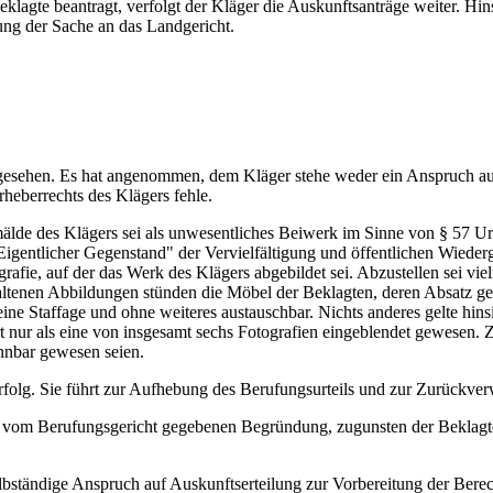
lagte beantragt, verfolgt der Kläger die Auskunftsanträge weiter. Hins
ung der Sache an das Landgericht.
gesehen. Es hat angenommen, dem Kläger stehe weder ein Anspruch auf
rheberrechts des Klägers fehle.
mälde des Klägers sei als unwesentliches Beiwerk im Sinne von § 57 Ur
Eigentlicher Gegenstand" der Vervielfältigung und öffentlichen Wied
ografie, auf der das Werk des Klägers abgebildet sei. Abzustellen sei 
haltenen Abbildungen stünden die Möbel der Beklagten, deren Absatz ge
e Staffage und ohne weiteres austauschbar. Nichts anderes gelte hinsic
ort nur als eine von insgesamt sechs Fotografien eingeblendet gewesen.
nnbar gewesen seien.
Erfolg. Sie führt zur Aufhebung des Berufungsurteils und zur Zurückve
 vom Berufungsgericht gegebenen Begründung, zugunsten der Beklagten
bständige Anspruch auf Auskunftserteilung zur Vorbereitung der Berec