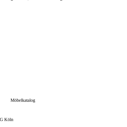
alog
LG Köln