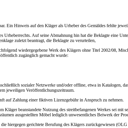
bar. Ein Hinweis auf den Kläger als Urheber des Gemäldes fehlte jeweil
nes Urheberrechts. Auf seine Abmahnung hin hat die Beklagte eine Unte
klage zuletzt beantragt, die Beklagte zu verurteilen,
nachfolgend wiedergegebene Werk des Klägers ohne Titel 2002/08, Mis
öffentlich zugänglich gemacht wurde:
einschließlich sozialer Netzwerke und/oder offline, etwa in Katalogen,
 dem jeweiligen Veröffentlichungszeitraum.
nft auf Zahlung einer fiktiven Lizenzgebühr in Anspruch zu nehmen.
 vom Kläger beanstandete Nutzung des streitbefangenen Werkes sei mit 
räumen ausgestellten Möbel lediglich unwesentliches Beiwerk der Prod
at die hiergegen gerichtete Berufung des Klägers zurückgewiesen (